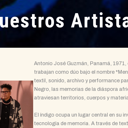
uestros Artist
Antonio José Guzmán, Panamá, 1971, e 
trabajan como dúo bajo el nombre *Mens
textil, sonido, archivo y performance par
Negro, las memorias de la diáspora afri
atraviesan territorios, cuerpos y materi
El índigo ocupa un lugar central en su 
tecnología de memoria. A través de texti