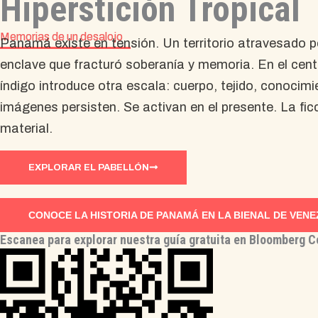
Hiperstición Tropical
Memorias de un desalojo
Panamá existe en tensión. Un territorio atravesado p
enclave que fracturó soberanía y memoria. En el cen
índigo introduce otra escala: cuerpo, tejido, conocim
imágenes persisten. Se activan en el presente. La fi
material.
EXPLORAR EL PABELLÓN
CONOCE LA HISTORIA DE PANAMÁ EN LA BIENAL DE VENE
Escanea para explorar nuestra guía gratuita en Bloomberg 