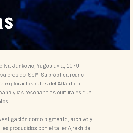
as
Iva Jankovic, Yugoslavia, 1979,
ajeros del Sol*. Su práctica reúne
a explorar las rutas del Atlántico
cana y las resonancias culturales que
ales.
investigación como pigmento, archivo y
les producidos con el taller Ajrakh de