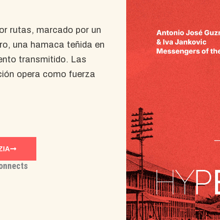
or rutas, marcado por un
tro, una hamaca teñida en
iento transmitido. Las
cción opera como fuerza
ZIA
Connects