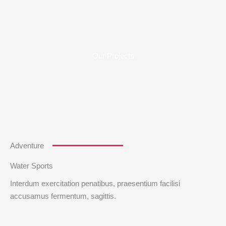
Ir
al
contenido
Our Projects
Adventure
Water Sports
Interdum exercitation penatibus, praesentium facilisi
accusamus fermentum, sagittis.